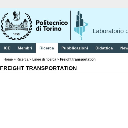
Laboratorio d
ICE
Membri
Ricerca
Pubblicazioni
Didattica
Ne
Home
>
Ricerca
>
Linee di ricerca
>
Freight transportation
FREIGHT TRANSPORTATION